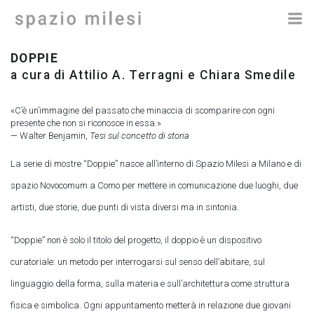
Vai
al
contenuto
DOPPIE
a cura di
Attilio A. Terragni e Chiara Smedile
«C’è un’immagine del passato che minaccia di scomparire con ogni
presente che non si riconosce in essa.»
— Walter Benjamin,
Tesi sul concetto di storia
La serie di mostre “Doppie” nasce all’interno di Spazio Milesi a Milano e
di
spazio Novocomum
a Como per mettere in comunicazione due luoghi, due
artisti, due storie, due punti di vista diversi ma in sintonia.
“Doppie” non è solo il titolo del progetto, il doppio è un dispositivo
curatoriale: un metodo per interrogarsi sul senso dell’abitare, sul
linguaggio della forma, sulla materia e sull’architettura come struttura
fisica e simbolica. Ogni appuntamento metterà in relazione due giovani