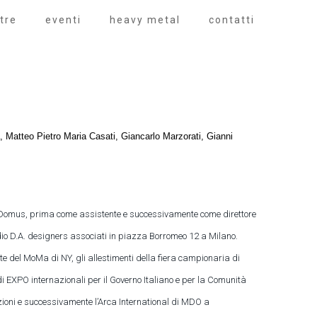
tre
eventi
heavy metal
contatti
, Matteo Pietro Maria Casati, Giancarlo Marzorati, Gianni
ista Domus, prima come assistente e successivamente come direttore
dio D.A. designers associati in piazza Borromeo 12 a Milano.
te del MoMa di NY, gli allestimenti della fiera campionaria di
andi EXPO internazionali per il Governo Italiano e per la Comunità
dizioni e successivamente l’Arca International di MDO a