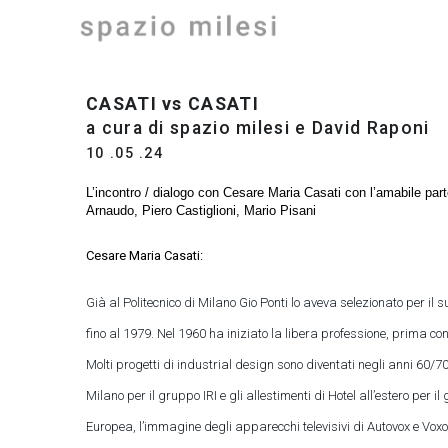
Vai
al
contenuto
CASATI vs CASATI
a cura di
spazio milesi e David Raponi
10 .05 .24
L’incontro / dialogo con Cesare Maria Casati con l’amabile pa
Arnaudo, Piero Castiglioni, Mario Pisani
Cesare Maria Casati:
Già al Politecnico di Milano Gio Ponti lo aveva selezionato per i
fino al 1979. Nel 1960 ha iniziato la libera professione, prima 
Molti progetti di industrial design sono diventati negli anni 60/
Milano per il gruppo IRI e gli allestimenti di Hotel all’estero per
Europea, l’immagine degli apparecchi televisivi di Autovox e Voxon