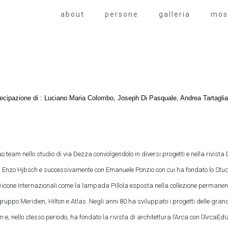
about
persone
galleria
mos
rtecipazione di : Luciano Maria Colombo, Joseph Di Pasquale, Andrea Tartaglia
l suo team nello studio di via Dezza convolgendolo in diversi progetti e nella riv
con Enzo Hjbsch e successivamente con Emanuele Ponzio con cui ha fondato lo Stu
70 icone internazionali come la lampada Pillola esposta nella collezione permanen
 il gruppo Meridien, Hilton e Atlas. Negli anni 80 ha sviluppato i progetti delle gr
 e, nello stesso periodo, ha fondato la rivista di architettura l’Arca con l’ArcaE