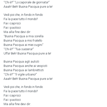
“Chi è?” “Lo caporale de giornata!”
Aaah! Beh! Buona Pasqua pure a te!
Vedi poi che, in fondo in fondo
Fa la pace tutto il mondo?
Fai i capricci
Fai i pasticci
Ma alla fine devi dir:
“Buona Pasqua a mia sorella
Buona Pasqua a mio fratello
Buona Pasqua ai miei cugini”
“Chi è?” “Tua suocera!”
Uffa! Beh! Buona Pasqua pure a te!
Buona Pasqua agli autisti
Buona Pasqua anche ai vespisti
Buona Pasqua ai lambrettisti
“Chi è?” “Il vigile urbano!”
Aaah! Beh! Buona Pasqua pure a te!
Vedi poi che, in fondo in fondo
Fa la pace tutto il mondo?
Fai i capricci
Fai i pasticci
Ma alla fine devi dir: