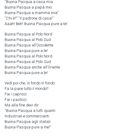
“Buona Pasqua a casa mia
Buona Pasqua a papà mio
Buona Pasqua a mamma mia”
“Chi è?” “Il padrone di casa!”
Aaah! Beh! Buona Pasqua pure a te!
Buona Pasqua al Polo Nord
Buona Pasqua al Polo Sud
Buona Pasqua all’Occidente
Buona Pasqua pure a te!
Buona Pasqua al Polo Nord
Buona Pasqua al Polo Sud
Buona Pasqua anche all’Oriente
Buona Pasqua pure a te!
Vedi poi che, in fondo in fondo
Fa la pace tutto il mondo?
Fai i capricci
Fai i pasticci
Ma alla fine devi dir:
“Buona Pasqua a tutti quanti
Industriali e commercianti
Buona Pasqua agli statali
Buona Pasqua pure a me!”