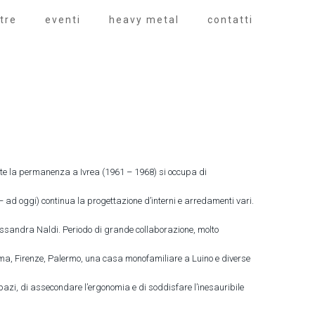
tre
eventi
heavy metal
contatti
ante la permanenza a Ivrea (1961 – 1968) si occupa di
 – ad oggi) continua la progettazione d’interni e arredamenti vari.
lessandra Naldi. Periodo di grande collaborazione, molto
o, Roma, Firenze, Palermo, una casa monofamiliare a Luino e diverse
spazi, di assecondare l’ergonomia e di soddisfare l’inesauribile