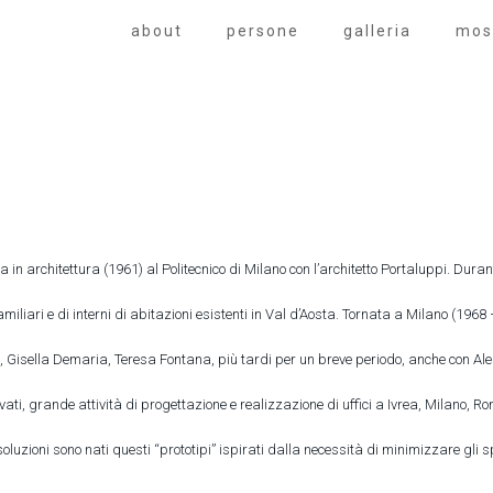
about
persone
galleria
mos
 in architettura (1961) al Politecnico di Milano con l’architetto Portaluppi. Dur
miliari e di interni di abitazioni esistenti in Val d’Aosta. Tornata a Milano (1968
a, Gisella Demaria, Teresa Fontana, più tardi per un breve periodo, anche con A
 privati, grande attività di progettazione e realizzazione di uffici a Ivrea, Milan
luzioni sono nati questi “prototipi” ispirati dalla necessità di minimizzare gli 