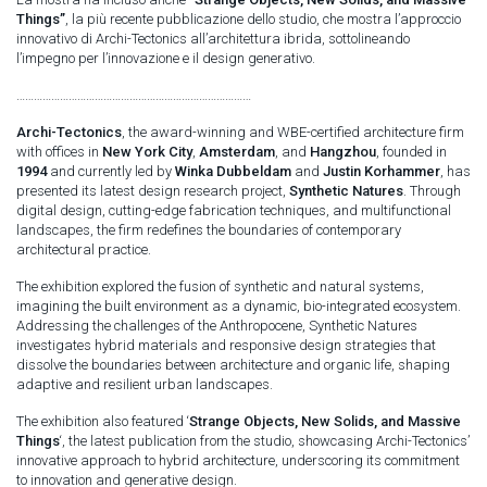
Things”
, la più recente pubblicazione dello studio, che mostra l’approccio
innovativo di Archi-Tectonics all’architettura ibrida, sottolineando
l’impegno per l’innovazione e il design generativo.
………………………………………………………………………
Archi-Tectonics
, the award-winning and WBE-certified architecture firm
with offices in
New York City
,
Amsterdam
, and
Hangzhou
, founded in
1994
and currently led by
Winka Dubbeldam
and
Justin Korhammer
, has
presented its latest design research project,
Synthetic Natures
. Through
digital design, cutting-edge fabrication techniques, and multifunctional
landscapes, the firm redefines the boundaries of contemporary
architectural practice.
The exhibition explored the fusion of synthetic and natural systems,
imagining the built environment as a dynamic, bio-integrated ecosystem.
Addressing the challenges of the Anthropocene, Synthetic Natures
investigates hybrid materials and responsive design strategies that
dissolve the boundaries between architecture and organic life, shaping
adaptive and resilient urban landscapes.
The exhibition also featured ‘
Strange Objects, New Solids, and Massive
Things
‘, the latest publication from the studio, showcasing Archi-Tectonics’
innovative approach to hybrid architecture, underscoring its commitment
to innovation and generative design.