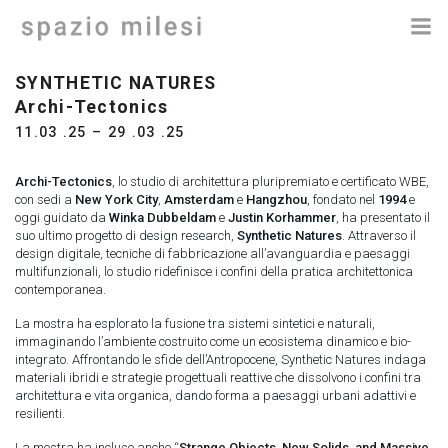
Vai
al
contenuto
SYNTHETIC NATURES
Archi-Tectonics
11.03 .25 – 29 .03 .25
Archi-Tectonics
, lo studio di architettura pluripremiato e certificato WBE,
con sedi a
New York City
,
Amsterdam
e
Hangzhou
, fondato nel
1994
e
oggi guidato da
Winka Dubbeldam
e
Justin Korhammer
, ha presentato il
suo ultimo progetto di design research,
Synthetic Natures
. Attraverso il
design digitale, tecniche di fabbricazione all’avanguardia e paesaggi
multifunzionali, lo studio ridefinisce i confini della pratica architettonica
contemporanea.
La mostra ha esplorato la fusione tra sistemi sintetici e naturali,
immaginando l’ambiente costruito come un ecosistema dinamico e bio-
integrato. Affrontando le sfide dell’Antropocene, Synthetic Natures indaga
materiali ibridi e strategie progettuali reattive che dissolvono i confini tra
architettura e vita organica, dando forma a paesaggi urbani adattivi e
resilienti.
La mostra ha incluso anche “
Strange Objects, New Solids, and Massive