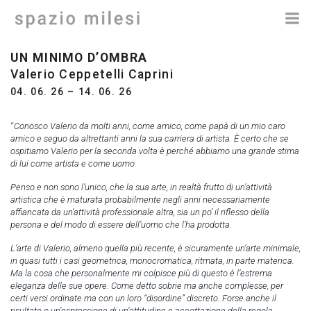
Vai
al
contenuto
UN MINIMO D’OMBRA
Valerio Ceppetelli Caprini
04. 06. 26 – 14. 06. 26
“
Conosco Valerio da molti anni, come amico, come papà di un mio caro
amico e seguo da altrettanti anni la sua carriera di artista. È certo che se
ospitiamo Valerio per la seconda volta è perché abbiamo una grande stima
di lui come artista e come uomo.
Penso e non sono l’unico, che la sua arte, in realtà frutto di un’attività
artistica che è maturata probabilmente negli anni necessariamente
affiancata da un’attività professionale altra, sia un po’ il riflesso della
persona e del modo di essere dell’uomo che l’ha prodotta.
L’arte di Valerio, almeno quella più recente, è sicuramente un’arte minimale,
in quasi tutti i casi geometrica, monocromatica, ritmata, in parte materica.
Ma la cosa che personalmente mi colpisce più di questo è l’estrema
eleganza delle sue opere. Come detto sobrie ma anche complesse, per
certi versi ordinate ma con un loro “disordine” discreto. Forse anche il
risultato o un’espressione di un’attitudine e accettazione della regola