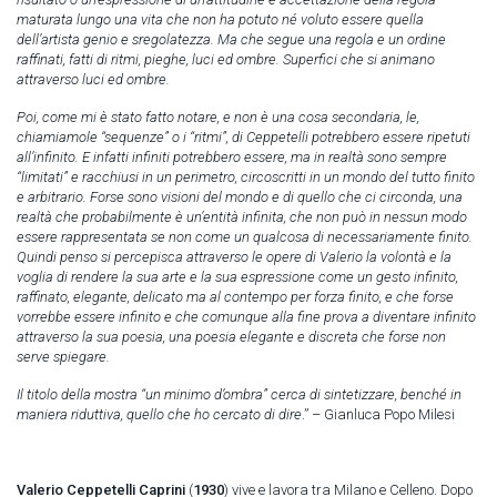
maturata lungo una vita che non ha potuto né voluto essere quella
dell’artista genio e sregolatezza. Ma che segue una regola e un ordine
raffinati, fatti di ritmi, pieghe, luci ed ombre. Superfici che si animano
attraverso luci ed ombre.
Poi, come mi è stato fatto notare, e non è una cosa secondaria, le,
chiamiamole “sequenze” o i “ritmi”, di Ceppetelli potrebbero essere ripetuti
all’infinito. E infatti infiniti potrebbero essere, ma in realtà sono sempre
“limitati” e racchiusi in un perimetro, circoscritti in un mondo del tutto finito
e arbitrario. Forse sono visioni del mondo e di quello che ci circonda, una
realtà che probabilmente è un’entità infinita, che non può in nessun modo
essere rappresentata se non come un qualcosa di necessariamente finito.
Quindi penso si percepisca attraverso le opere di Valerio la volontà e la
voglia di rendere la sua arte e la sua espressione come un gesto infinito,
raffinato, elegante, delicato ma al contempo per forza finito, e che forse
vorrebbe essere infinito e che comunque alla fine prova a diventare infinito
attraverso la sua poesia, una poesia elegante e discreta che forse non
serve spiegare.
Il titolo della mostra “un minimo d’ombra” cerca di sintetizzare, benché in
maniera riduttiva, quello che ho cercato di dire
.” – Gianluca Popo Milesi
Valerio Ceppetelli Caprini
(
1930
) vive e lavora tra Milano e Celleno. Dopo