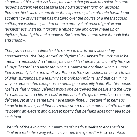
elegance of his works. As I said, they are sober yet also complex; in some
respects orderly, yet possessing their own discreet form of “disorder.”
Perhaps this is also the result, or the expression, of an attitude toward and
acceptance of rules that has matured over the course of a life that could
neither, nor wished to, be that of the stereotypical artist of genius and
recklessness. Instead, it follows a refined rule and order, made up of
rhythms, folds, lights, and shadows. Surfaces that come alive through light
and shadow.
Then, as someone pointed out to me—and this is not a secondary
consideration—the “sequences” or “rhythms” in Ceppetelli’s work could be
repeated endlessly. And indeed, they could be infinite; yet in reality they are
always “limited” and enclosed within a perimeter, confined within a world
that is entirely finite and arbitrary. Perhaps they are visions of the world and
of what surrounds us: a reality that is probably infinite, and that can in no
way be represented except as something necessarily finite. For this reason,
I believe that through Valerio’s works one perceives the desire and the urge
to make his art and his expression into an infinite gesture—refined, elegant,
delicate, yet at the same time necessarily finite. A gesture that perhaps
longs to be infinite, and that ultimately attempts to become infinite through
its poetry: an elegant and discreet poetry that perhaps does not need to be
explained.
The title of the exhibition, A Minimum of Shadow, seeks to encapsulate,
albeit in a reductive way, what I have tried to express.
” – Gianluca Popo