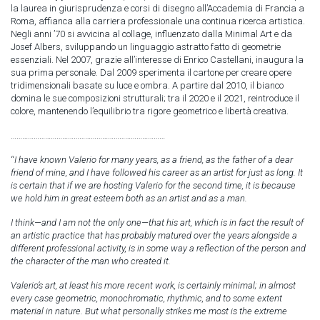
la laurea in giurisprudenza e corsi di disegno all’Accademia di Francia a
Roma, affianca alla carriera professionale una continua ricerca artistica.
Negli anni ’70 si avvicina al collage, influenzato dalla Minimal Art e da
Josef Albers, sviluppando un linguaggio astratto fatto di geometrie
essenziali. Nel 2007, grazie all’interesse di Enrico Castellani, inaugura la
sua prima personale. Dal 2009 sperimenta il cartone per creare opere
tridimensionali basate su luce e ombra. A partire dal 2010, il bianco
domina le sue composizioni strutturali; tra il 2020 e il 2021, reintroduce il
colore, mantenendo l’equilibrio tra rigore geometrico e libertà creativa.
………………………………………………………………………
“
I have known Valerio for many years, as a friend, as the father of a dear
friend of mine, and I have followed his career as an artist for just as long. It
is certain that if we are hosting Valerio for the second time, it is because
we hold him in great esteem both as an artist and as a man.
I think—and I am not the only one—that his art, which is in fact the result of
an artistic practice that has probably matured over the years alongside a
different professional activity, is in some way a reflection of the person and
the character of the man who created it.
Valerio’s art, at least his more recent work, is certainly minimal; in almost
every case geometric, monochromatic, rhythmic, and to some extent
material in nature. But what personally strikes me most is the extreme