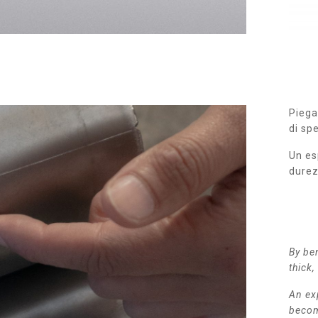
Piega
di sp
Un es
durez
By be
thick,
An ex
becom